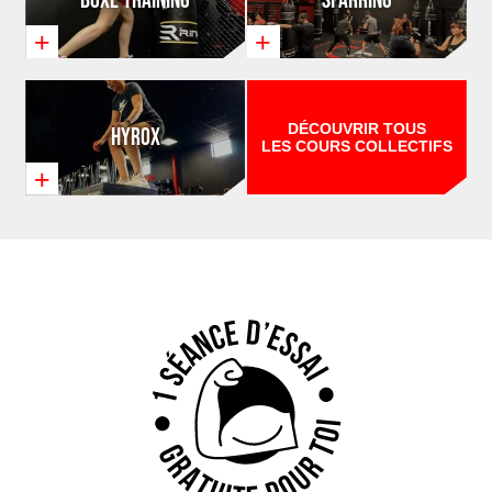
Boxe training
Sparring
+
+
DÉCOUVRIR TOUS
HYROX
LES COURS COLLECTIFS
+