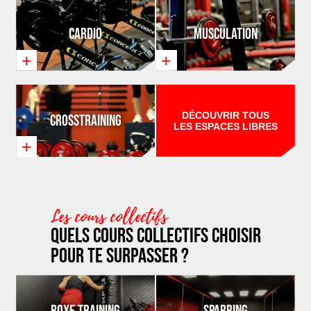
Cardio
Musculation
+
+
DÉCOUVRIR TOUS
Crosstraining
LES ESPACES LIBRES
+
Les cours collectifs
Quels cours collectifs choisir
pour te surpasser ?