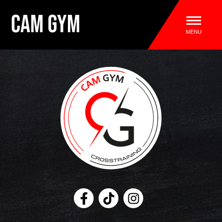
ALLER AU MENU
CAM GYM
MENU
CAM GYM, salle de crosstraining et rem
Facebook
Tiktok
Instagram