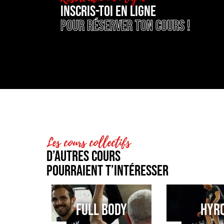
Inscris-toi en ligne
pour réserver ton cours !
Les cours collectifs
D’autres cours
pourraient t’intéresser
FULL BODY
HYR