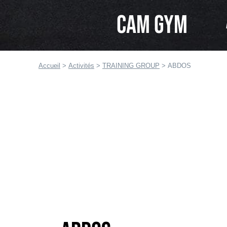
ALLER AU MENU
CAM GYM
Accueil
>
Activités
>
TRAINING GROUP
>
ABDOS